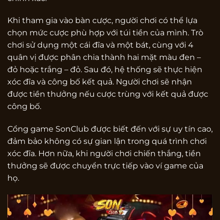
Khi tham gia vào bàn cược, người chơi có thể lựa
chọn mức cược phù hợp với túi tiền của mình. Trò
chơi sử dụng một cái đĩa và một bát, cùng với 4
quân vị được phân chia thành hai mặt màu đen –
đỏ hoặc trắng – đỏ. Sau đó, hệ thống sẽ thực hiện
xóc đĩa và công bố kết quả. Người chơi sẽ nhận
được tiền thưởng nếu cược trùng với kết quả được
công bố.
Cổng game SonClub được biết đến với sự uy tín cao,
đảm bảo không có sự gian lận trong quá trình chơi
xóc đĩa. Hơn nữa, khi người chơi chiến thắng, tiền
thưởng sẽ được chuyển trực tiếp vào ví game của
họ.