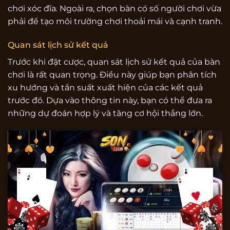
chơi xóc đĩa. Ngoài ra, chọn bàn có số người chơi vừa
phải để tạo môi trường chơi thoải mái và cạnh tranh.
Quan sát lịch sử kết quả
Trước khi đặt cược, quan sát lịch sử kết quả của bàn
chơi là rất quan trọng. Điều này giúp bạn phân tích
xu hướng và tần suất xuất hiện của các kết quả
trước đó. Dựa vào thông tin này, bạn có thể đưa ra
những dự đoán hợp lý và tăng cơ hội thắng lớn.