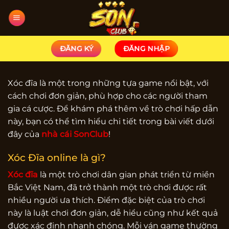
Chuyển
đến
nội
dung
ĐĂNG KÝ
ĐĂNG NHẬP
Xóc đĩa là một trong những tựa game nổi bật, với
cách chơi đơn giản, phù hợp cho các người tham
gia cá cược. Để khám phá thêm về trò chơi hấp dẫn
này, bạn có thể tìm hiểu chi tiết trong bài viết dưới
đây của
nhà cái SonClub
!
Xóc Đĩa online là gì?
Xóc đĩa
là một trò chơi dân gian phát triển từ miền
Bắc Việt Nam, đã trở thành một trò chơi được rất
nhiều người ưa thích. Điểm đặc biệt của trò chơi
này là luật chơi đơn giản, dễ hiểu cũng như kết quả
được xác định nhanh chóng. Mỗi ván game thường