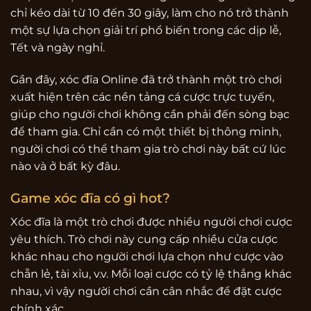
chỉ kéo dài từ 10 đến 30 giây, làm cho nó trở thành
một sự lựa chọn giải trí phổ biến trong các dịp lễ,
Tết và ngày nghỉ.
Gần đây, xóc đĩa Online đã trở thành một trò chơi
xuất hiện trên các nền tảng cá cược trực tuyến,
giúp cho người chơi không cần phải đến sòng bạc
để tham gia. Chỉ cần có một thiết bị thông minh,
người chơi có thể tham gia trò chơi này bất cứ lúc
nào và ở bất kỳ đâu.
Game xóc đĩa có gì hot?
Xóc đĩa là một trò chơi được nhiều người chơi cược
yêu thích. Trò chơi này cung cấp nhiều cửa cược
khác nhau cho người chơi lựa chọn như cược vào
chẵn lẻ, tài xỉu, v.v. Mỗi loại cược có tỷ lệ thắng khác
nhau, vì vậy người chơi cần cân nhắc để đặt cược
chính xác.