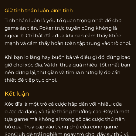
Giữ tinh thần luôn bình tĩnh
Tinh thần luôn là yếu tố quan trọng nhất để chơi
game ăn tiền. Poker trực tuyến cũng không là
ngoại lệ. Chỉ bắt đầu đua khi bạn cảm thấy khỏe
mạnh và cảm thấy hoàn toàn tập trung vào trò chơi.
Khi bạn lo lắng hay buồn bã về điều gì đó, đừng bao
giờ chơi xóc đĩa. Và khi thua quá nhiều, tốt nhất bạn
nên dừng lại, thư giãn và tìm ra những lý do cần
thiết để tiếp tục chơi.
Kết luận
Xóc đĩa là một trò cá cược hấp dẫn với nhiều cửa
cược đa dạng và tỷ lệ thắng thưởng cao. Đây là một
tựa game mà không ai trong số các cược thủ nên
bỏ qua. Truy cập vào trang chủ của cổng game
SonClub để trải nghiệm ngay trò chơi đầy sự thú vị.