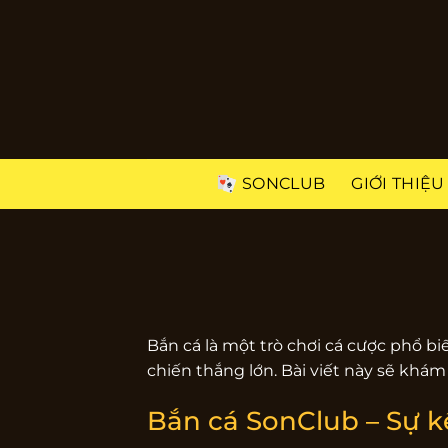
Chuyển
đến
nội
dung
SONCLUB
GIỚI THIỆ
Bắn cá là một trò chơi cá cược phổ bi
chiến thắng lớn. Bài viết này sẽ khám 
Bắn cá SonClub – Sự k