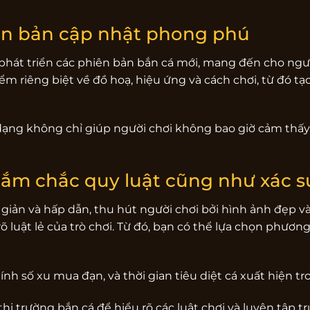
n bản cập nhật phong phú
 phát triển các phiên bản bắn cá mới, mang đến cho ngư
m riêng biệt về đồ hoạ, hiệu ứng và cách chơi, từ đó tạ
dạng không chỉ giúp người chơi không bao giờ cảm thấ
nắm chắc quy luật cũng như xác s
n giản và hấp dẫn, thu hút người chơi bởi hình ảnh đẹp
 rõ luật lẻ của trò chơi. Từ đó, bạn có thể lựa chọn ph
ính số xu mua đạn, và thời gian tiêu diệt cá xuất hiện tro
hị trường bắn cá để hiểu rõ các luật chơi và luyện tập tr