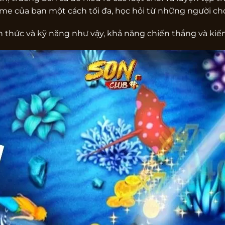
e của bạn một cách tối đa, học hỏi từ những người chơi
ến thức và kỹ năng như vậy, khả năng chiến thắng và ki