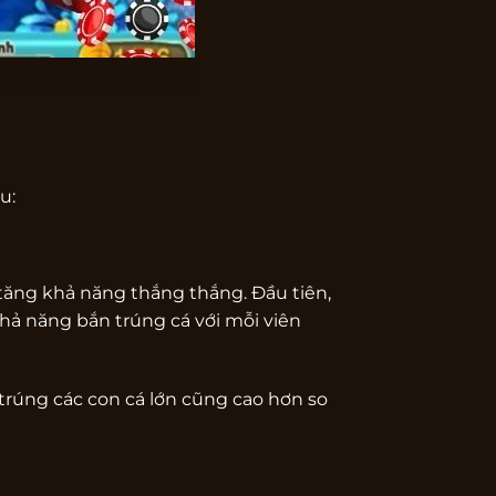
u:
 tăng khả năng thắng thắng. Đầu tiên,
Khả năng bắn trúng cá với mỗi viên
 trúng các con cá lớn cũng cao hơn so