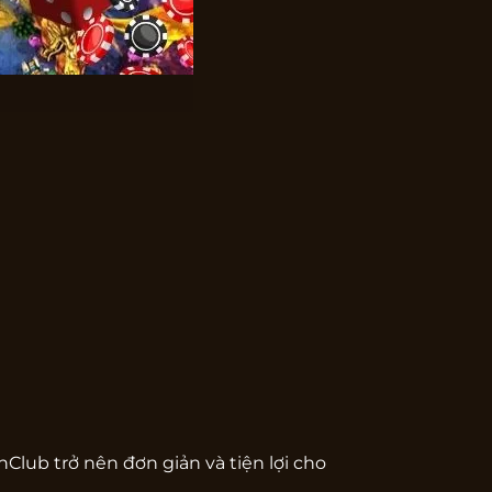
nClub trở nên đơn giản và tiện lợi cho