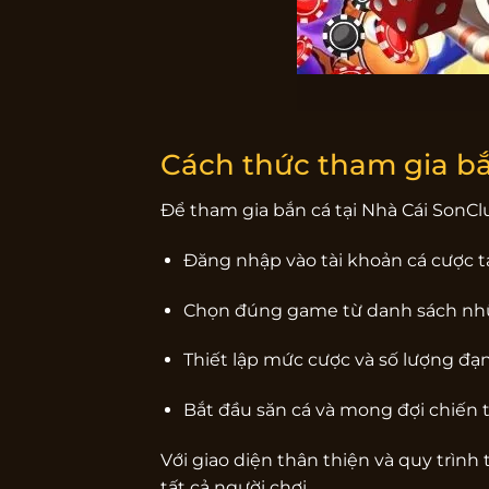
Cách thức tham gia bắ
Để tham gia bắn cá tại Nhà Cái SonClu
Đăng nhập vào tài khoản cá cược t
Chọn đúng game từ danh sách nhữn
Thiết lập mức cược và số lượng đạn
Bắt đầu săn cá và mong đợi chiến 
Với giao diện thân thiện và quy trình
tất cả người chơi.