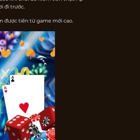
 đi trước.
ếm được tiền từ game mới cao.