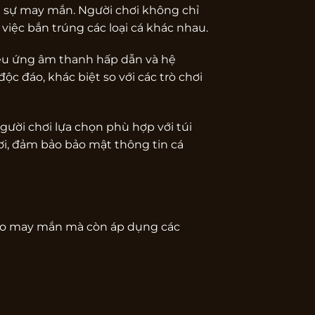
và sự may mắn. Người chơi không chỉ
iệc bắn trúng các loại cá khác nhau.
hiệu ứng âm thanh hấp dẫn và hệ
c đáo, khác biệt so với các trò chơi
người chơi lựa chọn phù hợp với túi
hơi, đảm bảo bảo mật thông tin cá
vào may mắn mà còn áp dụng các