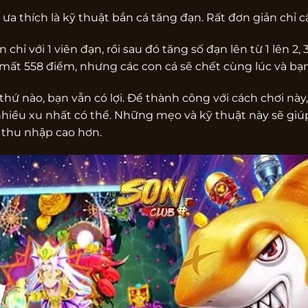
a thích là kỹ thuật bắn cá tăng đạn. Rất đơn giản chỉ c
 chỉ với 1 viên đạn, rồi sau đó tăng số đạn lên từ 1 lên 2,
ẽ mất 558 điểm, nhưng các con cá sẽ chết cùng lúc và bạ
thứ nào, bạn vẫn có lợi. Để thành công với cách chơi này
nhiều xu nhất có thể. Những mẹo và kỹ thuật này sẽ giúp
 thu nhập cao hơn.