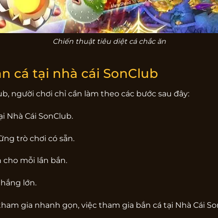
Chiến thuật tiêu diệt cá chắc ăn
n cá tại nhà cái SonClub
b, người chơi chỉ cần làm theo các bước sau đây:
ại Nhà Cái SonClub.
g trò chơi có sẵn.
 cho mỗi lần bắn.
thắng lớn.
 tham gia nhanh gọn, việc tham gia bắn cá tại Nhà Cái So