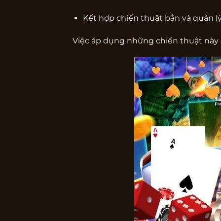
Kết hợp chiến thuật bắn và quản l
Việc áp dụng những chiến thuật này s