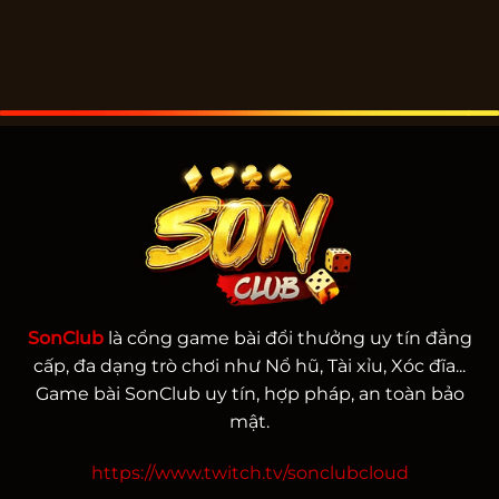
SonClub
là cổng game bài đổi thưởng uy tín đẳng
cấp, đa dạng trò chơi như Nổ hũ, Tài xỉu, Xóc đĩa...
Game bài SonClub uy tín, hợp pháp, an toàn bảo
mật.
https://www.twitch.tv/sonclubcloud