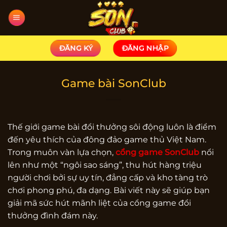
Chuyển
đến
nội
dung
ĐĂNG KÝ
ĐĂNG NHẬP
Game bài SonClub
Thế giới game bài đổi thưởng sôi động luôn là điểm
đến yêu thích của đông đảo game thủ Việt Nam.
Trong muôn vàn lựa chọn,
cổng game SonClub
nổi
lên như một “ngôi sao sáng”, thu hút hàng triệu
người chơi bởi sự uy tín, đẳng cấp và kho tàng trò
chơi phong phú, đa dạng. Bài viết này sẽ giúp bạn
giải mã sức hút mãnh liệt của cổng game đổi
thưởng đình đám này.