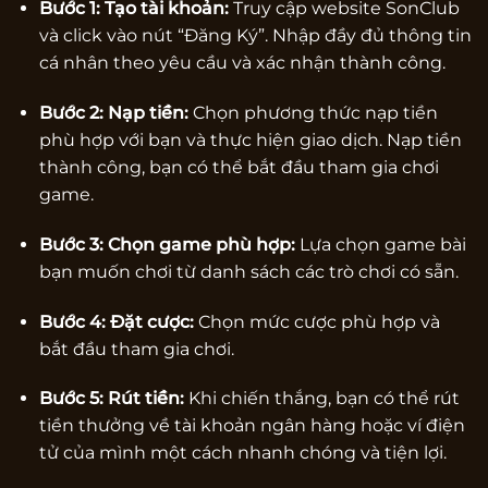
Bước 1: Tạo tài khoản:
Truy cập website SonClub
và click vào nút “Đăng Ký”. Nhập đầy đủ thông tin
cá nhân theo yêu cầu và xác nhận thành công.
Bước 2: Nạp tiền:
Chọn phương thức nạp tiền
phù hợp với bạn và thực hiện giao dịch. Nạp tiền
thành công, bạn có thể bắt đầu tham gia chơi
game.
Bước 3: Chọn game phù hợp:
Lựa chọn game bài
bạn muốn chơi từ danh sách các trò chơi có sẵn.
Bước 4: Đặt cược:
Chọn mức cược phù hợp và
bắt đầu tham gia chơi.
Bước 5: Rút tiền:
Khi chiến thắng, bạn có thể rút
tiền thưởng về tài khoản ngân hàng hoặc ví điện
tử của mình một cách nhanh chóng và tiện lợi.