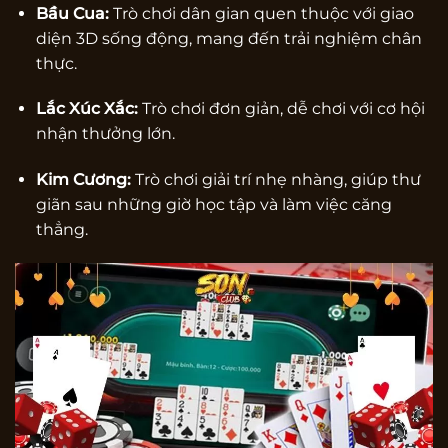
Bầu Cua:
Trò chơi dân gian quen thuộc với giao
diện 3D sống động, mang đến trải nghiệm chân
thực.
Lắc Xúc Xắc:
Trò chơi đơn giản, dễ chơi với cơ hội
nhận thưởng lớn.
Kim Cương:
Trò chơi giải trí nhẹ nhàng, giúp thư
giãn sau những giờ học tập và làm việc căng
thẳng.